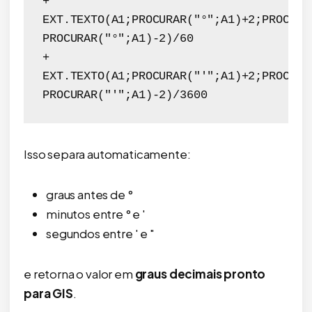
+ 
EXT.TEXTO(A1;PROCURAR("°";A1)+2;PROCURA
PROCURAR("°";A1)-2)/60
+ 
EXT.TEXTO(A1;PROCURAR("'";A1)+2;PROCURA
PROCURAR("'";A1)-2)/3600
Isso separa automaticamente:
graus antes de °
minutos entre ° e '
segundos entre ' e "
e retorna o valor em
graus decimais pronto
para GIS
.