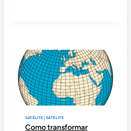
E
SUBSTITUIR
CARACTERES
DE
UM
CAMPO
EM
UMA
TABELA
DE
ATRIBUTOS
SATÉLITE
|
SATELITE
Como transformar