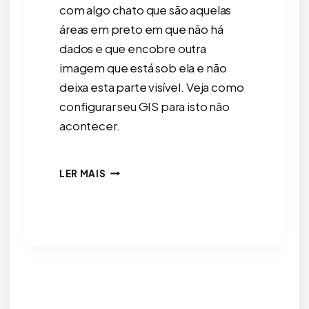
com algo chato que são aquelas
áreas em preto em que não há
dados e que encobre outra
imagem que está sob ela e não
deixa esta parte visível. Veja como
configurar seu GIS para isto não
acontecer.
COMO
LER MAIS
CONTROLAR
A
TRANSPARÊNCIA
DE
ARQUIVOS
RASTER
NO
QGIS