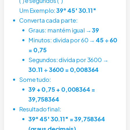
(‘) e segundos (“)
Um Exemplo:
39° 45′ 30.11″
Converta cada parte:
Graus: mantém igual →
39
Minutos: divida por 60 →
45 ÷ 60
= 0,75
Segundos: divida por 3600 →
30.11 ÷ 3600 = 0,008364
Some tudo:
39 + 0,75 + 0,008364 =
39,758364
Resultado final:
39° 45′ 30.11″ = 39,758364
(graus decimais)