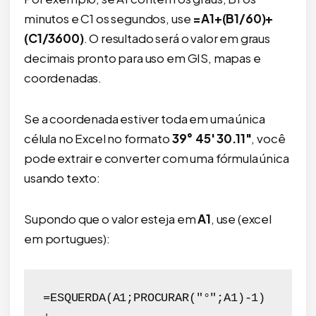
minutos e C1 os segundos, use
=A1+(B1/60)+
(C1/3600)
. O resultado será o valor em graus
decimais pronto para uso em GIS, mapas e
coordenadas.
Se a coordenada estiver toda em uma única
célula no Excel no formato
39° 45' 30.11"
, você
pode extrair e converter com uma fórmula única
usando texto:
Supondo que o valor esteja em
A1
, use (excel
em portugues):
=ESQUERDA(A1;PROCURAR("°";A1)-1)