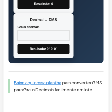
Resultado: 0
Decimal → DMS
Graus decimais
Resultado: 0° 0′ 0″
B
aixe aqui nossa planilha
para converter GMS
para Graus Decimais facilmente em lote