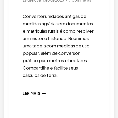
29 de novembro de 2023
7 Comments
Converter unidades antigas de
medidas agrárias em documentos
e matrículas rurais é como resolver
um mistério histórico. Reunimos
uma tabela com medidas de uso
popular, além de conversor
prático para metros e hectares.
Compartilhe e facilite seus
cálculos de terra.
UNIDADES
LER MAIS
ANTIGAS
DE
MEDIDAS
AGRÁRIAS: