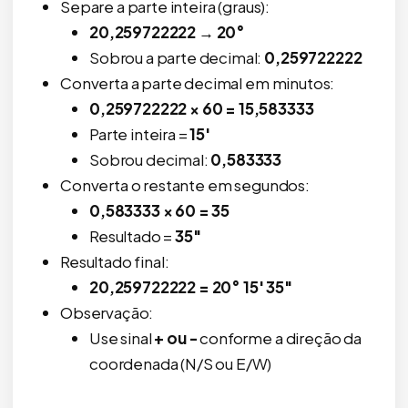
Separe a parte inteira (graus):
20,259722222 → 20°
Sobrou a parte decimal:
0,259722222
Converta a parte decimal em minutos:
0,259722222 × 60 = 15,583333
Parte inteira =
15'
Sobrou decimal:
0,583333
Converta o restante em segundos:
0,583333 × 60 = 35
Resultado =
35"
Resultado final:
20,259722222 = 20° 15' 35"
Observação:
Use sinal
+ ou -
conforme a direção da
coordenada (N/S ou E/W)