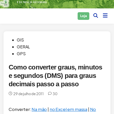
Skip
to
Main
Loja
content
Open
Men
Search
Posted
GIS
in
GERAL
GPS
Como converter graus, minutos
e segundos (DMS) para graus
decimais passo a passo
29 de julho de 2011
30
Converter:
Na mão
|
no Excel em massa
|
No