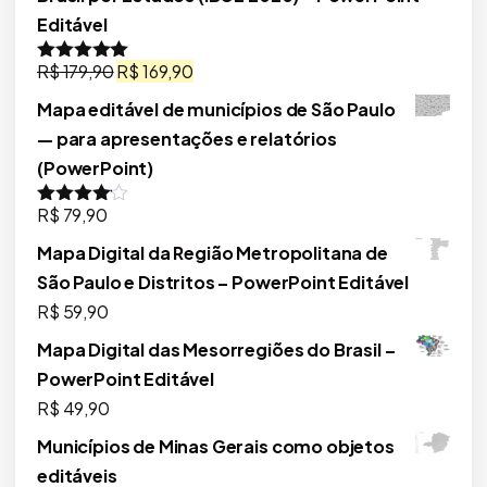
Editável
O
O
R$
179,90
R$
169,90
Avaliação
5.00
de 5
preço
preço
Mapa editável de municípios de São Paulo
original
atual
— para apresentações e relatórios
era:
é:
(PowerPoint)
R$ 179,90.
R$ 169,90.
R$
79,90
Avaliação
4.00
de 5
Mapa Digital da Região Metropolitana de
São Paulo e Distritos – PowerPoint Editável
R$
59,90
Mapa Digital das Mesorregiões do Brasil –
PowerPoint Editável
R$
49,90
Municípios de Minas Gerais como objetos
editáveis