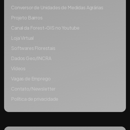
Conversor de Unidades de Medidas Agrárias
Projeto Bairros
Canal da Forest-GIS no Youtube
Loja Virtual
Softwares Florestais
Dados Geo/INCRA
Vídeos
Vagas de Emprego
Contato/Newsletter
Política de privacidade