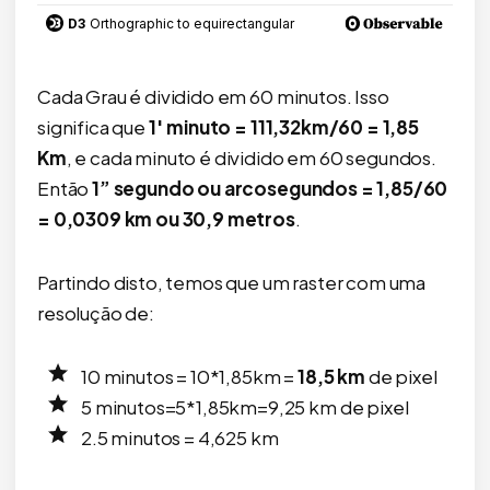
Cada Grau é dividido em 60 minutos. Isso
significa que
1′ minuto = 111,32km/60 = 1,85
Km
, e cada minuto é dividido em 60 segundos.
Então
1” segundo ou arcosegundos = 1,85/60
= 0,0309 km ou 30,9 metros
.
Partindo disto, temos que um raster com uma
resolução de:
10 minutos = 10*1,85km =
18,5 km
de pixel
5 minutos=5*1,85km=9,25 km de pixel
2.5 minutos = 4,625 km