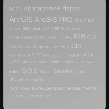
Aplicativo de Mapas
AGOL
ArcGIS
ArcGIS PRO
ArcMap
CBERS
BING
CAR
Brasil
Autocad
Certificação
ESRI
GEO
Coordenadas
Dados
DRONE
dicas
GIS
Geoprocessamento
Geodatabase
GPS
INCRA
Google Earth
Imagens
IBGE
Imagem
INPE
Landsat
Mapa
Mobile
Layout
OSM
Pandemia
QGIS
Satélite
Raster
Python
Sentinel
Shapefile
shapefiles
Software de geoprocessamento
SRTM
WebMap
WMS
Trace