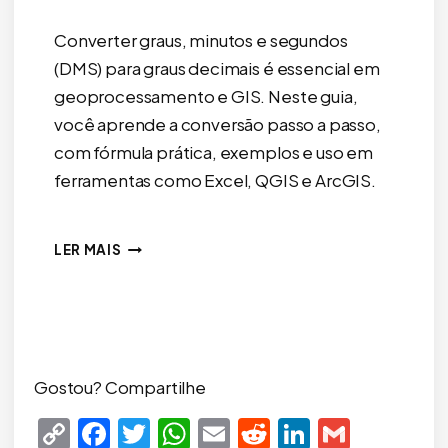
Converter graus, minutos e segundos
(DMS) para graus decimais é essencial em
geoprocessamento e GIS. Neste guia,
você aprende a conversão passo a passo,
com fórmula prática, exemplos e uso em
ferramentas como Excel, QGIS e ArcGIS.
COMO
LER MAIS
CONVERTER
GRAUS,
MINUTOS
E
SEGUNDOS
(DMS)
Gostou? Compartilhe
PARA
Copy
Facebook
Twitter
WhatsApp
Email
Reddit
LinkedIn
Gmail
GRAUS