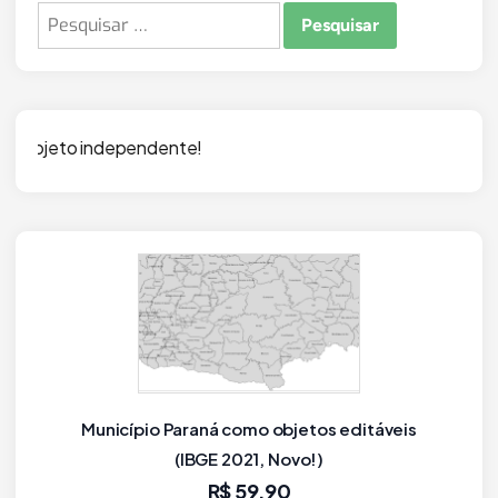
Pesquisar
por:
Des
Município Paraná como objetos editáveis
(IBGE 2021, Novo!)
R$
59,90