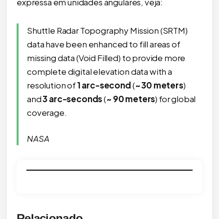
expressa em unidades angulares, veja:
Shuttle Radar Topography Mission (SRTM)
data have been enhanced to fill areas of
missing data (Void Filled) to provide more
complete digital elevation data with a
resolution of
1 arc-second
(
~ 30 meters
)
and
3 arc-seconds
(
~ 90 meters
) for global
coverage.
NASA
Relacionado