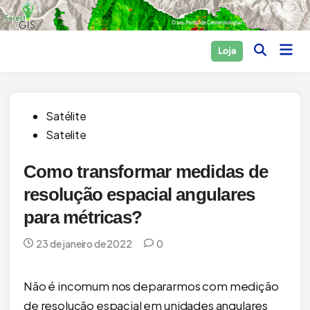
Skip
to
content
Main
Loja
Open
Men
Search
Posted
Satélite
in
Satelite
Como transformar medidas de
resolução espacial angulares
para métricas?
23 de janeiro de 2022
0
Não é incomum nos depararmos com medição
de resolução espacial em unidades angulares