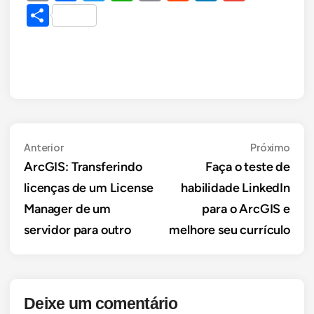
DECIMAIS
Link
Share
PASSO
A
PASSO
Navegação
Anterior
Próx
Anterior
Próximo
ArcGIS: Transferindo
Faça o teste de
de
licenças de um License
habilidade LinkedIn
Post
Manager de um
para o ArcGIS e
servidor para outro
melhore seu currículo
Deixe um comentário