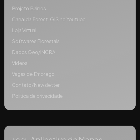
Projeto Bairros
Canal da Forest-GIS no Youtube
Loja Virtual
Softwares Florestais
Dados Geo/INCRA
Vídeos
Vagas de Emprego
Contato/Newsletter
Política de privacidade
Aplicativo de Mapas