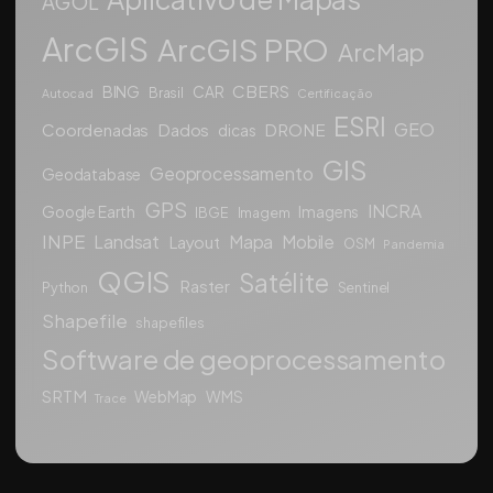
AGOL
ArcGIS
ArcGIS PRO
ArcMap
CBERS
BING
CAR
Brasil
Autocad
Certificação
ESRI
GEO
Coordenadas
Dados
DRONE
dicas
GIS
Geoprocessamento
Geodatabase
GPS
INCRA
Google Earth
Imagens
IBGE
Imagem
INPE
Landsat
Mapa
Mobile
Layout
OSM
Pandemia
QGIS
Satélite
Raster
Python
Sentinel
Shapefile
shapefiles
Software de geoprocessamento
SRTM
WebMap
WMS
Trace