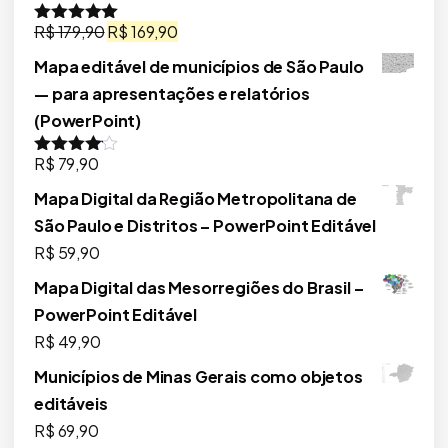
O
O
R$
179,90
R$
169,90
Avaliação
5.00
de 5
preço
preço
Mapa editável de municípios de São Paulo
original
atual
— para apresentações e relatórios
era:
é:
(PowerPoint)
R$ 179,90.
R$ 169,90.
R$
79,90
Avaliação
4.00
de 5
Mapa Digital da Região Metropolitana de
São Paulo e Distritos – PowerPoint Editável
R$
59,90
Mapa Digital das Mesorregiões do Brasil –
PowerPoint Editável
R$
49,90
Municípios de Minas Gerais como objetos
editáveis
R$
69,90