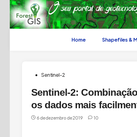
Skip
to
content
Home
Shapefiles & 
Posted
Sentinel-2
in
Sentinel-2: Combinaçã
os dados mais facilmen
6 de dezembro de 2019
10