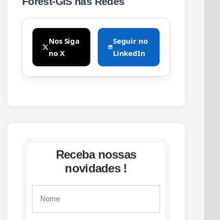
Forest-GIS nas Redes
Nos Siga
Seguir no
no X
LinkedIn
Receba nossas
novidades !