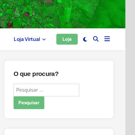
Open
Switch
Loja Virtual
Loja
Open
menu
to
Search
dark
mode
O que procura?
Pesquisar
por: