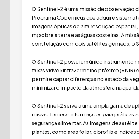
amos trabalhando para manter o Forest GIS online, mas os c
O Sentinel-2 é uma missão de observação d
Programa Copernicus que adquire sistema
imagens ópticas de alta resolução espacial (
m) sobre a terra e as águas costeiras. A miss
constelação com dois satélites gêmeos, o S
O Sentinel-2 possui um único instrumento mu
faixas visível/infravermelho próximo (VNIR) 
permite captar diferenças no estado da ve
minimizar o impacto da atmosfera na qualid
Município Par
editáveis (IB
O Sentinel-2 serve a uma ampla gama de apli
R$
missão fornece informações para práticas agrí
Adicionar
segurança alimentar. As imagens de satélite 
plantas, como área foliar, clorofila e índice