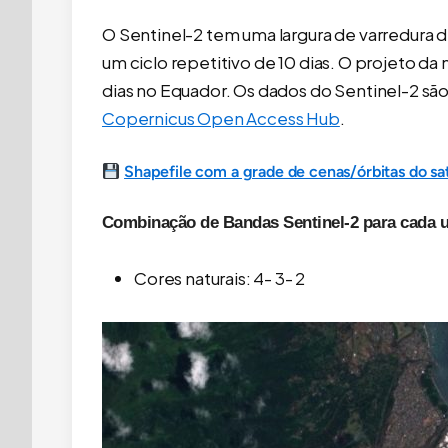
O Sentinel-2 tem uma largura de varredura 
um ciclo repetitivo de 10 dias. O projeto da 
dias no Equador. Os dados do Sentinel-2 são
Copernicus Open Access Hub
.
Shapefile com a grade de cenas/órbitas do sat
Combinação de Bandas Sentinel-2 para cada u
Cores naturais: 4- 3- 2