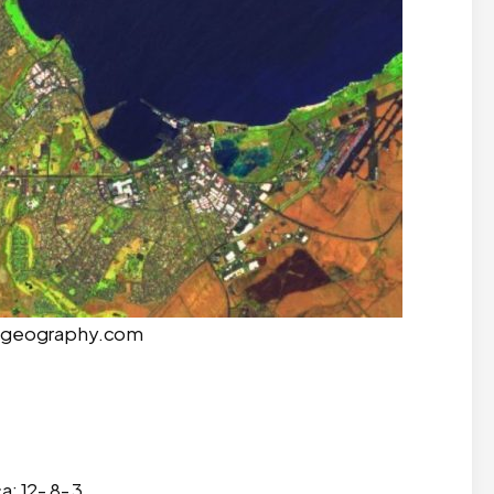
 gisgeography.com
: 12- 8- 3