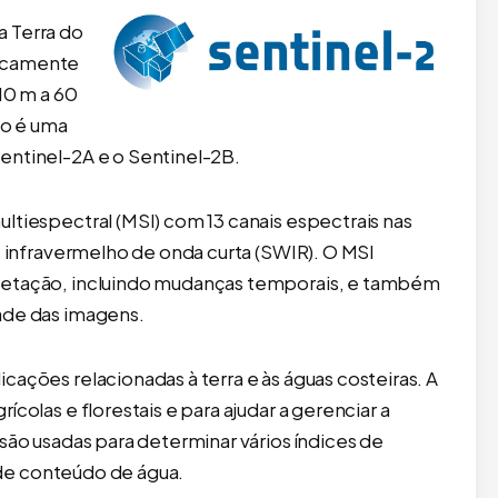
ustos de hospedagem aumentaram. Obrigado por apoiar este p
a Terra do
ticamente
10 m a 60
ão é uma
entinel-2A e o Sentinel-2B.
ltiespectral (MSI) com 13 canais espectrais nas
e infravermelho de onda curta (SWIR). O MSI
getação, incluindo mudanças temporais, e também
ade das imagens.
aná como objetos
Mapa Digital da Amazônia Legal –
GE 2021, Novo!)
Estados e Municípios – PowerPoin
cações relacionadas à terra e às águas costeiras. A
59,90
Editável
colas e florestais e para ajudar a gerenciar a
R$
49,90
 ao carrinho
são usadas para determinar vários índices de
Adicionar ao carrinho
s de conteúdo de água.