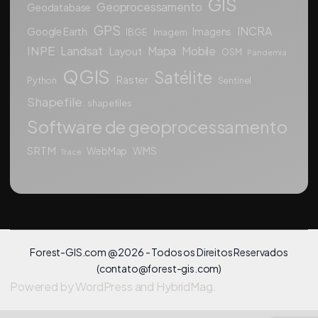
GIS
Geoprocessamento
Geodatabase
GPS
INCRA
Google Earth
Imagens
IBGE
Imagem
INPE
Landsat
Mapa
Mobile
Layout
OSM
Pandemia
QGIS
Satélite
Raster
Python
Sentinel
Shapefile
shapefiles
Software de geoprocessamento
SRTM
WebMap
WMS
Trace
Forest-GIS.com @ 2026 - Todos os Direitos Reservados
(
contato@forest-gis.com
)
Powered by
WordPress
and
HybridMag
.