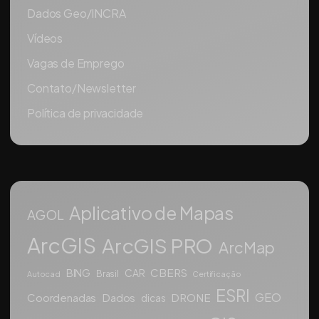
Dados Geo/INCRA
Vídeos
Vagas de Emprego
Contato/Newsletter
Política de privacidade
Aplicativo de Mapas
AGOL
ArcGIS
ArcGIS PRO
ArcMap
CBERS
BING
CAR
Brasil
Autocad
Certificação
ESRI
GEO
Coordenadas
Dados
DRONE
dicas