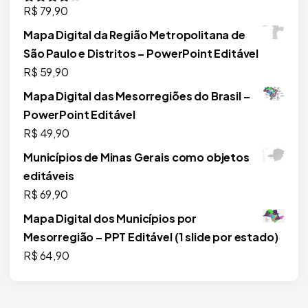
R$
79,90
Avaliação
4.00
de 5
Mapa Digital da Região Metropolitana de
São Paulo e Distritos – PowerPoint Editável
R$
59,90
Mapa Digital das Mesorregiões do Brasil –
PowerPoint Editável
R$
49,90
Municípios de Minas Gerais como objetos
editáveis
R$
69,90
Mapa Digital dos Municípios por
Mesorregião – PPT Editável (1 slide por estado)
R$
64,90