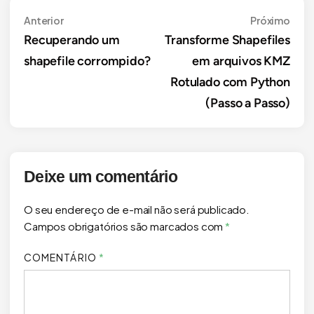
Navegação
Anterior
Próx
Anterior
Próximo
Recuperando um
Transforme Shapefiles
de
shapefile corrompido?
em arquivos KMZ
Post
Rotulado com Python
(Passo a Passo)
Deixe um comentário
O seu endereço de e-mail não será publicado.
Campos obrigatórios são marcados com
*
COMENTÁRIO
*