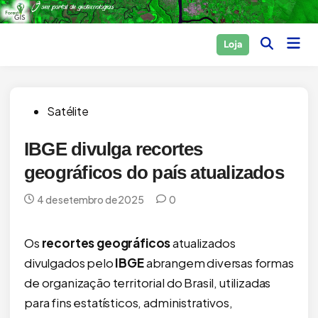
Skip
to
Main
Loja
content
Open
Men
Search
Posted
Satélite
in
IBGE divulga recortes
geográficos do país atualizados
4 de setembro de 2025
0
Os
recortes geográficos
atualizados
divulgados pelo
IBGE
abrangem diversas formas
de organização territorial do Brasil, utilizadas
para fins estatísticos, administrativos,