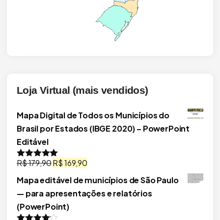
Loja Virtual (mais vendidos)
Mapa Digital de Todos os Municípios do
Brasil por Estados (IBGE 2020) – PowerPoint
Editável
O
O
R$
179,90
R$
169,90
Avaliação
5.00
de 5
preço
preço
Mapa editável de municípios de São Paulo
original
atual
— para apresentações e relatórios
era:
é:
(PowerPoint)
R$ 179,90.
R$ 169,90.