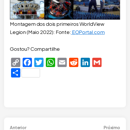
Montagem dos dois primeiros WorldView
Legion (Maio 2022): Fonte:
EOPortal.com
Gostou? Compartilhe
Copy
Facebook
Twitter
WhatsApp
Email
Reddit
LinkedIn
Gmail
Link
Share
Navegação
Anterior
Próx
Anterior
Próximo