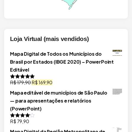
Loja Virtual (mais vendidos)
Mapa Digital de Todos os Municípios do
Brasil por Estados (IBGE 2020) – PowerPoint
Editável
O
O
R$
179,90
R$
169,90
Avaliação
5.00
de 5
preço
preço
Mapa editável de municípios de São Paulo
original
atual
— para apresentações e relatórios
era:
é:
(PowerPoint)
R$ 179,90.
R$ 169,90.
R$
79,90
Avaliação
4.00
de 5
Mapa Digital da Região Metropolitana de