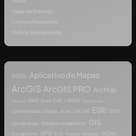
Vídeos
Vagas de Emprego
Contato/Newsletter
Política de privacidade
Aplicativo de Mapas
AGOL
ArcGIS
ArcGIS PRO
ArcMap
CBERS
BING
CAR
Brasil
Autocad
Certificação
ESRI
GEO
Coordenadas
Dados
DRONE
dicas
GIS
Geoprocessamento
Geodatabase
GPS
INCRA
Google Earth
Imagens
IBGE
Imagem