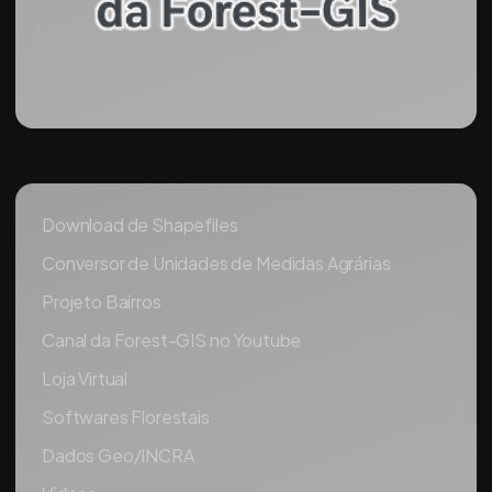
Download de Shapefiles
Conversor de Unidades de Medidas Agrárias
Projeto Bairros
Canal da Forest-GIS no Youtube
Loja Virtual
Softwares Florestais
Dados Geo/INCRA