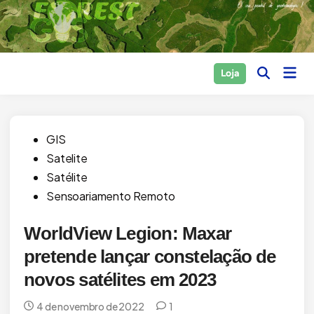
Skip
to
content
Main
Loja
Open
Men
Search
Posted
GIS
in
Satelite
Satélite
Sensoariamento Remoto
WorldView Legion: Maxar
pretende lançar constelação de
novos satélites em 2023
4 de novembro de 2022
1