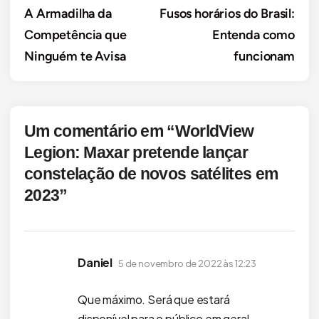
A Armadilha da
Fusos horários do Brasil:
de
Competência que
Entenda como
Post
Ninguém te Avisa
funcionam
Um comentário em “
WorldView
Legion: Maxar pretende lançar
constelação de novos satélites em
2023
”
disse:
Daniel
5 de novembro de 2022 às 12:23
Que máximo. Será que estará
disponível para o público em geral