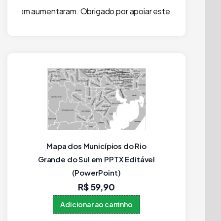
m. Obrigado por apoiar este projeto independente!
Mapa dos Municípios do Rio
Municí
t
Grande do Sul em PPTX Editável
edit
(PowerPoint)
R$
59,90
Adicionar ao carrinho