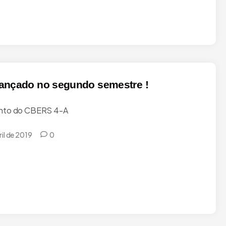
o Forest GIS online, mas os custos de hospedagem aumentara
lançado no segundo semestre !
nto do CBERS 4-A
ril de 2019
0
aná como objetos
Mapa Digital da Amazônia Legal –
GE 2021, Novo!)
Estados e Municípios – PowerPoin
59,90
Editável
R$
49,90
 ao carrinho
Adicionar ao carrinho