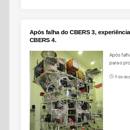
Após falha do CBERS 3, experiência 
CBERS 4.
Após falh
para o pr
9 de de