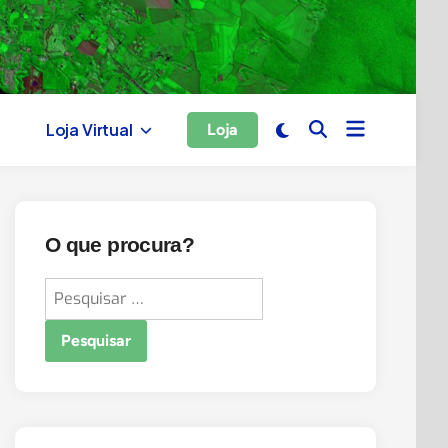
Open
Switch
Loja Virtual
Loja
Open
menu
to
Search
dark
mode
O que procura?
Pesquisar
por: