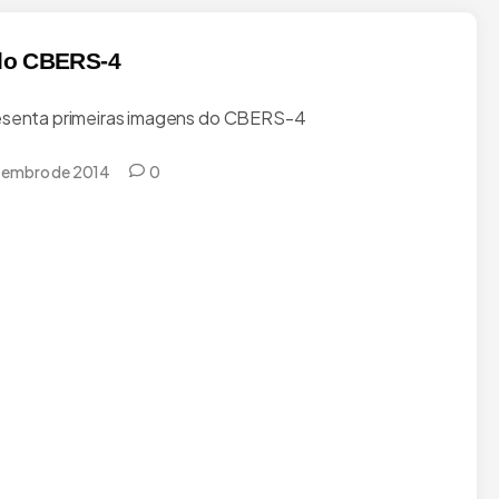
 do CBERS-4
esenta primeiras imagens do CBERS-4
zembro de 2014
0