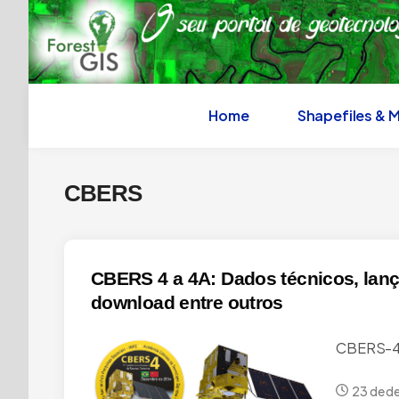
Skip
to
content
Home
Shapefiles & 
CBERS
CBERS 4 a 4A: Dados técnicos, lan
download entre outros
CBERS-4 
23 de d