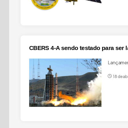
pelo excesso de anúncios. Estamos trabalhando para manter 
CBERS 4-A sendo testado para ser 
Lançame
18 de ab
Município Par
editáveis (IB
R$
Adicionar