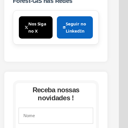
Forest-GIS nas Redes
Nos Siga
Seguir no
no X
LinkedIn
Receba nossas
novidades !