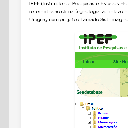
IPEF (Institudo de Pesquisas e Estudos F
excesso de anúncios. Estamos trabalhando para manter o For
referentes ao clima, à geologia, ao relevo e
Uruguay num projeto chamado Sistema ge
Mapa Digital da
Estados e Munic
Edi
R$
4
Adicionar