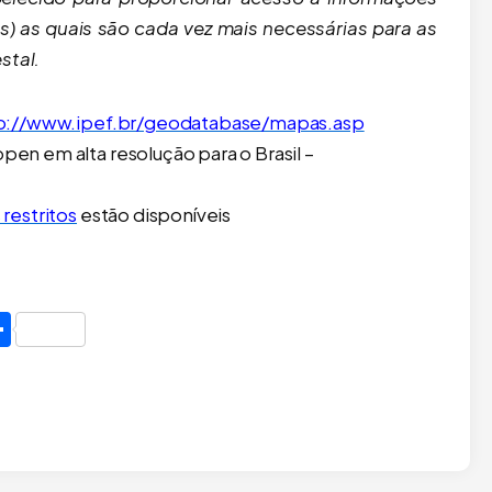
s) as quais são cada vez mais necessárias para as
stal.
p://www.ipef.br/geodatabase/mapas.asp
en em alta resolução para o Brasil –
restritos
estão disponíveis
edIn
mail
Share