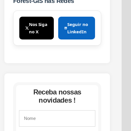
Forest-GIS nas Redes
Nos Siga
Seguir no
no X
LinkedIn
Receba nossas
novidades !