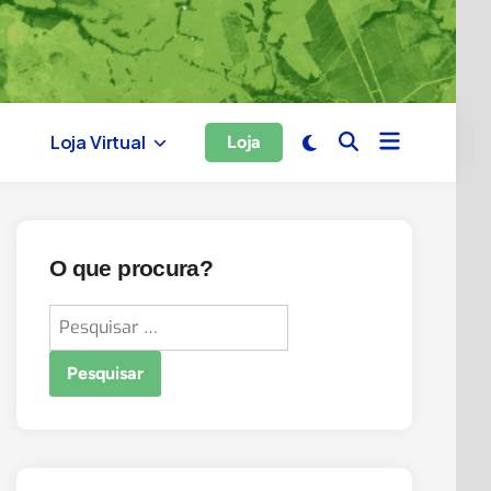
Open
Switch
Loja Virtual
Loja
Open
menu
to
Search
dark
mode
O que procura?
Pesquisar
por: