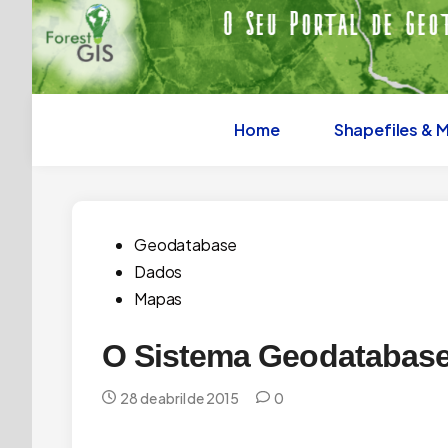
Skip
to
content
Home
Shapefiles & 
Posted
Geodatabase
in
Dados
Mapas
O Sistema Geodatabase
28 de abril de 2015
0