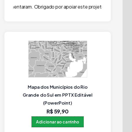
rigado por apoiar este projeto independente!
Mapa dos Municípios do Rio
Mapa Di
Grande do Sul em PPTX Editável
Estados
(PowerPoint)
R$
59,90
Adicionar ao carrinho