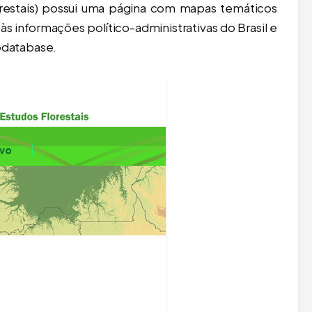
lorestais) possui uma página com mapas temáticos
est GIS online, mas os custos de hospedagem aumentaram. Ob
 às informações político-administrativas do Brasil e
odatabase.
 Amazônia Legal –
Município Paraná como objetos
ípios – PowerPoint
editáveis (IBGE 2021, Novo!)
tável
R$
59,90
9,90
Adicionar ao carrinho
 ao carrinho