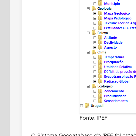
Fonte: IPEF
O Sistema Geodatabase do IPEF foi estab