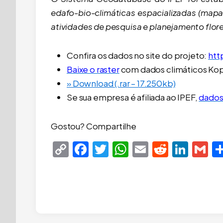
edafo-bio-climáticas espacializadas (mapa
atividades de pesquisa e planejamento flore
Confira os dados no site do projeto:
htt
Baixe o raster
com dados climáticos Kopp
» Download (.rar – 17.250kb)
Se sua empresa é afiliada ao IPEF,
dados 
Gostou? Compartilhe
Copy
Facebook
Twitter
WhatsApp
Email
Reddit
Link
G
Link