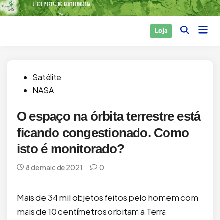
Skip
to
Main
Loja
content
Open
Men
Search
Posted
Satélite
in
NASA
O espaço na órbita terrestre está
ficando congestionado. Como
isto é monitorado?
8 de maio de 2021
0
Mais de 34 mil objetos feitos pelo homem com
mais de 10 centímetros orbitam a Terra