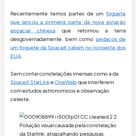
Recentemente temos partes de um
foguete
que lançou a primeira parte da nova estação
espacial chinesa
que retornou a terra
desgovernadamente, bem como
pedaços de
um foguete da SpaceX caíram no noroeste dos
EUA
.
Sem contar constelações imensas como a da
SpaceX StarLink
e
OneWeb
que interferem
com estudos astronomicos e observação
celeste.
Poluição visual causada pela constelação
da Starlink, atrapalhando pesquisas.