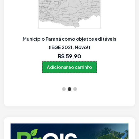
Mapa dos Municípios do Rio Grande do Sul em
PPTX Editável (PowerPoint)
R$
59,90
Adicionar ao carrinho