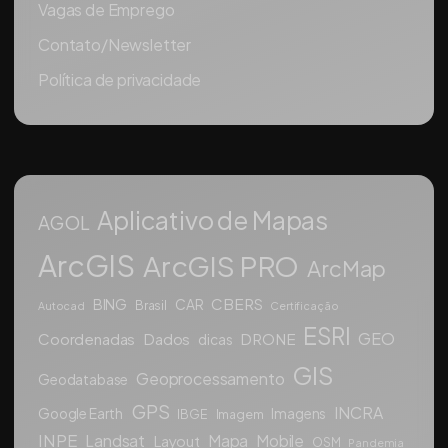
Vagas de Emprego
Contato/Newsletter
Política de privacidade
Aplicativo de Mapas
AGOL
ArcGIS
ArcGIS PRO
ArcMap
CBERS
BING
CAR
Brasil
Autocad
Certificação
ESRI
GEO
Coordenadas
Dados
DRONE
dicas
GIS
Geoprocessamento
Geodatabase
GPS
INCRA
Google Earth
Imagens
IBGE
Imagem
INPE
Landsat
Mapa
Mobile
Layout
OSM
Pandemia