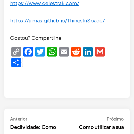
https://www.celestrak.com/
https://ajmas.github.io/ThingsInSpace/
Gostou? Compartilhe
Copy
Facebook
Twitter
WhatsApp
Email
Reddit
LinkedIn
Gmail
Link
Share
Navegação
Anterior
Próx
Anterior
Próximo
Declividade: Como
Como utilizar a sua
de