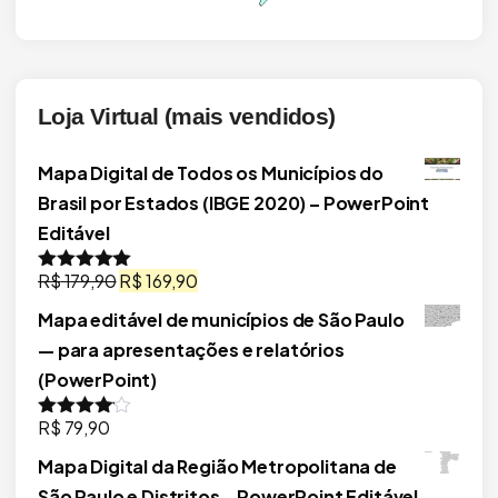
Loja Virtual (mais vendidos)
Mapa Digital de Todos os Municípios do
Brasil por Estados (IBGE 2020) – PowerPoint
Editável
O
O
R$
179,90
R$
169,90
Avaliação
5.00
de 5
preço
preço
Mapa editável de municípios de São Paulo
original
atual
— para apresentações e relatórios
era:
é:
(PowerPoint)
R$ 179,90.
R$ 169,90.
R$
79,90
Avaliação
4.00
de 5
Mapa Digital da Região Metropolitana de
São Paulo e Distritos – PowerPoint Editável