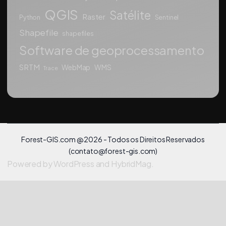
QGIS
Satélite
Raster
Python
Sentinel
Shapefile
shapefiles
Software de geoprocessamento
SRTM
WebMap
WMS
Trace
Forest-GIS.com @ 2026 - Todos os Direitos Reservados
(
contato@forest-gis.com
)
Powered by
WordPress
and
HybridMag
.