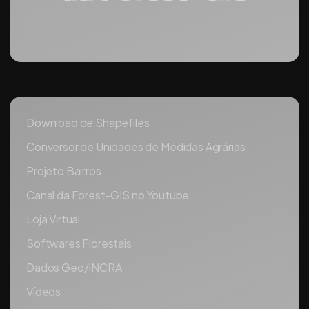
Download de Shapefiles
Conversor de Unidades de Medidas Agrárias
Projeto Bairros
Canal da Forest-GIS no Youtube
Loja Virtual
Softwares Florestais
Dados Geo/INCRA
Vídeos