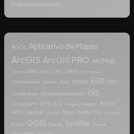
Política de privacidade
Aplicativo de Mapas
AGOL
ArcGIS
ArcGIS PRO
ArcMap
CBERS
BING
CAR
Brasil
Autocad
Certificação
ESRI
GEO
Coordenadas
Dados
DRONE
dicas
GIS
Geoprocessamento
Geodatabase
GPS
INCRA
Google Earth
Imagens
IBGE
Imagem
INPE
Landsat
Mapa
Mobile
Layout
OSM
Pandemia
QGIS
Satélite
Raster
Python
Sentinel
Shapefile
shapefiles