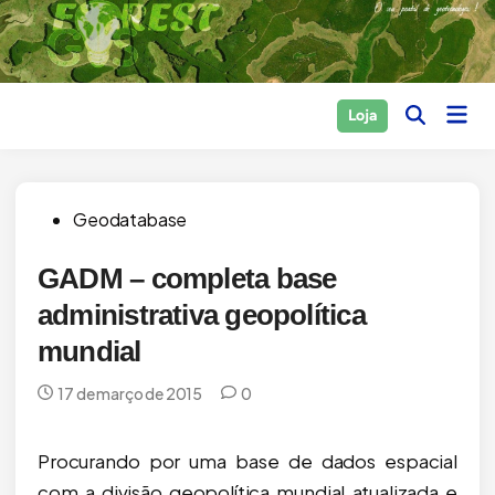
Skip
to
content
Main
Loja
Open
Men
Search
Posted
Geodatabase
in
GADM – completa base
administrativa geopolítica
mundial
17 de março de 2015
0
Procurando por uma base de dados espacial
com a divisão geopolítica mundial atualizada e