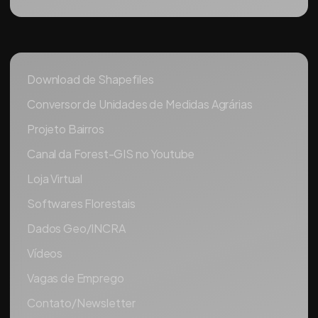
Download de Shapefiles
Conversor de Unidades de Medidas Agrárias
Projeto Bairros
Canal da Forest-GIS no Youtube
Loja Virtual
Softwares Florestais
Dados Geo/INCRA
Vídeos
Vagas de Emprego
Contato/Newsletter