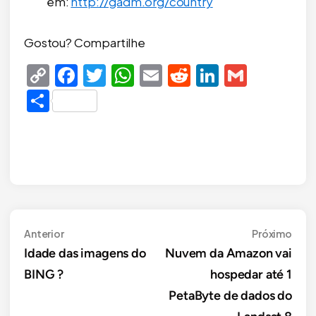
em:
http://gadm.org/country
Gostou? Compartilhe
Copy
Facebook
Twitter
WhatsApp
Email
Reddit
LinkedIn
Gmail
Link
Share
Navegação
Anterior
Próx
Anterior
Próximo
Idade das imagens do
Nuvem da Amazon vai
de
BING ?
hospedar até 1
Post
PetaByte de dados do