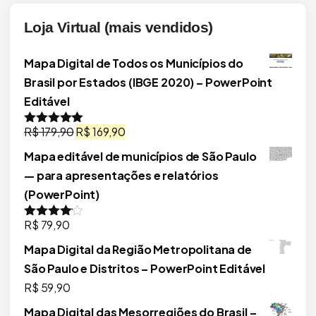
Loja Virtual (mais vendidos)
Mapa Digital de Todos os Municípios do
Brasil por Estados (IBGE 2020) – PowerPoint
Editável
O
O
R$
179,90
R$
169,90
Avaliação
5.00
de 5
preço
preço
Mapa editável de municípios de São Paulo
original
atual
— para apresentações e relatórios
era:
é:
(PowerPoint)
R$ 179,90.
R$ 169,90.
R$
79,90
Avaliação
4.00
de 5
Mapa Digital da Região Metropolitana de
São Paulo e Distritos – PowerPoint Editável
R$
59,90
Mapa Digital das Mesorregiões do Brasil –