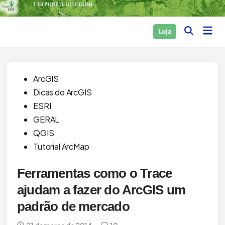
Skip
to
Main
Loja
content
Open
Men
Search
Posted
ArcGIS
in
Dicas do ArcGIS
ESRI
GERAL
QGIS
Tutorial ArcMap
Ferramentas como o Trace
ajudam a fazer do ArcGIS um
padrão de mercado