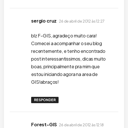
disse:
sergio cruz
26 de abril de 2012 às 12:27
blz F-GIS, agradeço muito cara!
Comecei a acompanhar o seu blog
recentemente, e tenho encontrado
post interessantissimos, dicas muito
boas, principalmente pra mim que
estou iniciando agora na area de
GIS!abraços!
RESPONDER
disse:
Forest-GIS
26 de abril de 2012 às 12:18