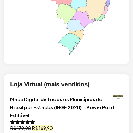
Loja Virtual (mais vendidos)
Mapa Digital de Todos os Municípios do
Brasil por Estados (IBGE 2020) – PowerPoint
Editável
O
O
R$
179,90
R$
169,90
Avaliação