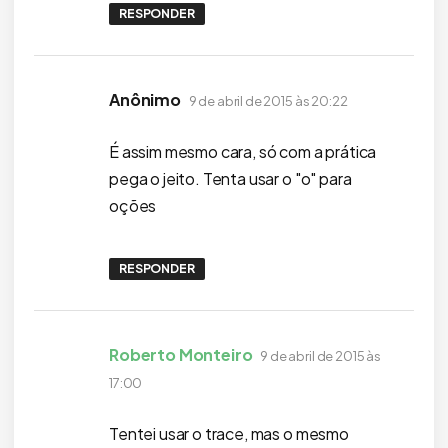
RESPONDER
disse:
Anônimo
9 de abril de 2015 às 20:22
É assim mesmo cara, só com a prática
pega o jeito. Tenta usar o "o" para
oções
RESPONDER
disse:
Roberto Monteiro
9 de abril de 2015 às
17:00
Tentei usar o trace, mas o mesmo