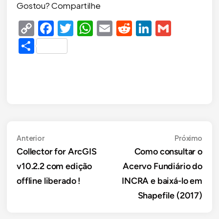
Gostou? Compartilhe
Copy
Facebook
Twitter
WhatsApp
Email
Reddit
LinkedIn
Gmail
Link
Share
Navegação
Anterior
Próx
Anterior
Próximo
Collector for ArcGIS
Como consultar o
de
v10.2.2 com edição
Acervo Fundiário do
Post
offline liberado !
INCRA e baixá-lo em
Shapefile (2017)