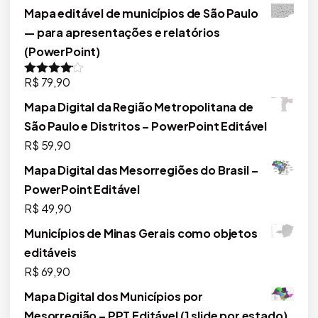
5.00
de 5
preço
preço
Mapa editável de municípios de São Paulo
original
atual
— para apresentações e relatórios
era:
é:
(PowerPoint)
R$ 179,90.
R$ 169,90.
R$
79,90
Avaliação
4.00
de 5
Mapa Digital da Região Metropolitana de
São Paulo e Distritos – PowerPoint Editável
R$
59,90
Mapa Digital das Mesorregiões do Brasil –
PowerPoint Editável
R$
49,90
Municípios de Minas Gerais como objetos
editáveis
R$
69,90
Mapa Digital dos Municípios por
Mesorregião – PPT Editável (1 slide por estado)