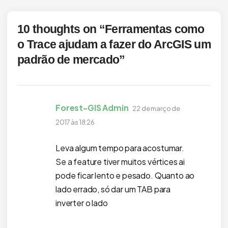
10 thoughts on “
Ferramentas como
o Trace ajudam a fazer do ArcGIS um
padrão de mercado
”
disse:
Forest-GIS Admin
22 de março de
2017 às 18:26
Leva algum tempo para acostumar.
Se a feature tiver muitos vértices ai
pode ficar lento e pesado. Quanto ao
lado errado, só dar um TAB para
inverter o lado