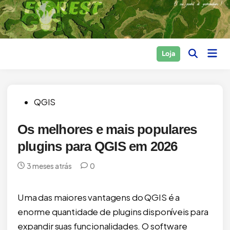
Skip
to
content
Main
Loja
Open
Men
Search
Posted
QGIS
in
Os melhores e mais populares
plugins para QGIS em 2026
3 meses atrás
0
Uma das maiores vantagens do QGIS é a
enorme quantidade de plugins disponíveis para
expandir suas funcionalidades. O software