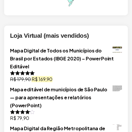
Loja Virtual (mais vendidos)
Mapa Digital de Todos os Municípios do
Brasil por Estados (IBGE 2020) – PowerPoint
Editável
O
O
R$
179,90
R$
169,90
Avaliação
5.00
de 5
preço
preço
Mapa editável de municípios de São Paulo
original
atual
— para apresentações e relatórios
era:
é:
(PowerPoint)
R$ 179,90.
R$ 169,90.
R$
79,90
Avaliação
4.00
de 5
Mapa Digital da Região Metropolitana de