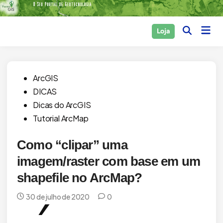
Skip
to
Main
Loja
content
Open
Men
Search
Posted
ArcGIS
in
DICAS
Dicas do ArcGIS
Tutorial ArcMap
Como “clipar” uma
imagem/raster com base em um
shapefile no ArcMap?
30 de julho de 2020
0