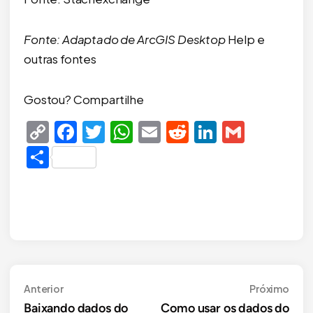
Fonte: Adaptado de ArcGIS Desktop
Help e
outras fontes
Gostou? Compartilhe
Copy
Facebook
Twitter
WhatsApp
Email
Reddit
LinkedIn
Gmail
Link
Share
Navegação
Anterior
Próx
Anterior
Próximo
Baixando dados do
Como usar os dados do
de