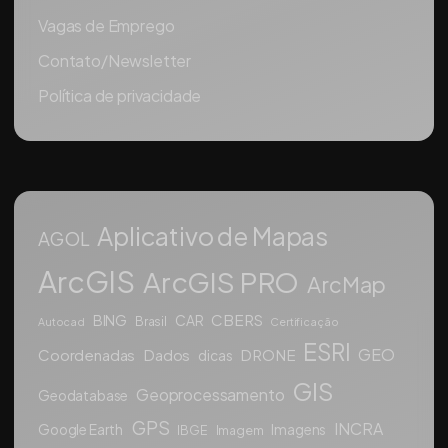
Vagas de Emprego
Contato/Newsletter
Política de privacidade
Aplicativo de Mapas
AGOL
ArcGIS
ArcGIS PRO
ArcMap
CBERS
BING
CAR
Brasil
Autocad
Certificação
ESRI
GEO
Coordenadas
Dados
DRONE
dicas
GIS
Geoprocessamento
Geodatabase
GPS
INCRA
Google Earth
Imagens
IBGE
Imagem