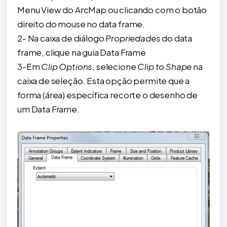
Menu View do ArcMap ou clicando com o botão
direito do mouse no data frame.
2- Na caixa de diálogo
Propriedades
do data
frame, clique na guia Data Frame
3-Em
Clip Options
, selecione
Clip to Shape
na
caixa de seleção. Esta opção permite que a
forma (área) específica recorte o desenho de
um Data Frame.