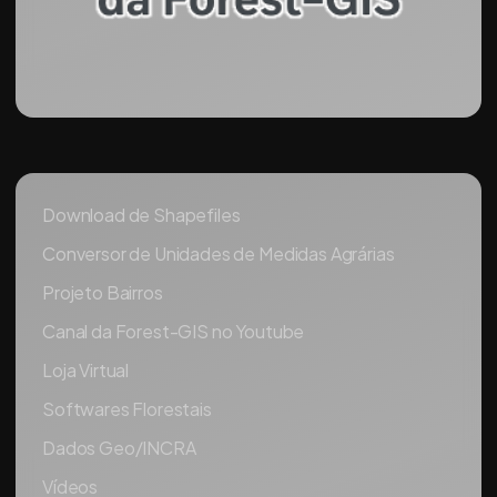
Download de Shapefiles
Conversor de Unidades de Medidas Agrárias
Projeto Bairros
Canal da Forest-GIS no Youtube
Loja Virtual
Softwares Florestais
Dados Geo/INCRA
Vídeos