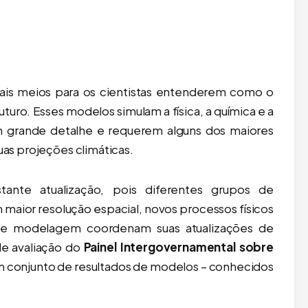
 online, mas os custos de hospedagem aumentaram. Obrigado 
pais meios para os cientistas entenderem como o
uro. Esses modelos simulam a física, a química e a
em grande detalhe e requerem alguns dos maiores
s projeções climáticas.
ante atualização, pois diferentes grupos de
aná como objetos
Mapa Digital da Amazônia Legal –
aior resolução espacial, novos processos físicos
GE 2021, Novo!)
Estados e Municípios – PowerPoin
 de modelagem coordenam suas atualizações de
59,90
Editável
de avaliação do
Painel Intergovernamental sobre
R$
49,90
m conjunto de resultados de modelos – conhecidos
 ao carrinho
Adicionar ao carrinho