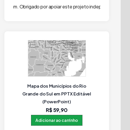
por apoiar este projeto independente!
Mapa dos Municípios do Rio
Municí
t
Grande do Sul em PPTX Editável
edit
(PowerPoint)
R$
59,90
Adicionar ao carrinho