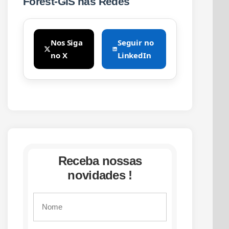
Forest-GIS nas Redes
Nos Siga
Seguir no
no X
LinkedIn
Receba nossas
novidades !