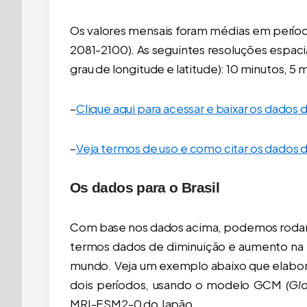
Os valores mensais foram médias em perío
2081-2100). As seguintes resoluções espaci
grau de longitude e latitude): 10 minutos, 5 
–
Clique aqui para acessar e baixar os dados
–
Veja termos de uso e
como citar os dados 
Os dados para o Brasil
Com base nos dados acima, podemos rodar 
termos dados de diminuição e aumento na 
mundo. Veja um exemplo abaixo que elabora
dois períodos, usando o modelo GCM
(Gl
MRI-ESM2-0 do Japão.