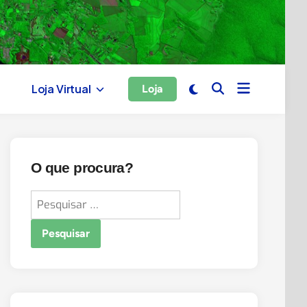
Open
Switch
Loja Virtual
Loja
Open
menu
to
Search
dark
mode
O que procura?
Pesquisar
por: