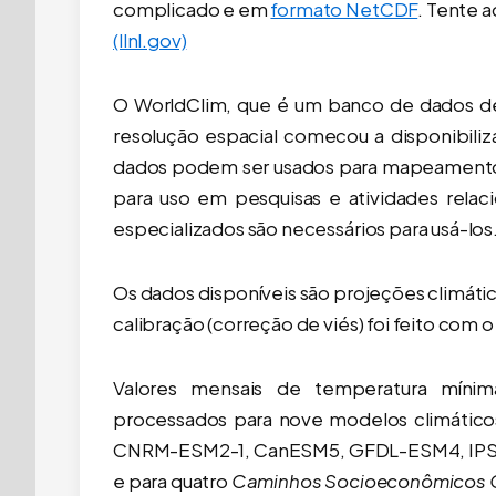
complicado e em
formato NetCDF
. Tente a
(llnl.gov)
O WorldClim, que é um banco de dados de
resolução espacial comecou a disponibili
dados podem ser usados ​​para mapeament
para uso em pesquisas e atividades rela
especializados são necessários para usá-los
Os dados disponíveis são projeções climáti
calibração (correção de viés) foi feito com 
Valores mensais de temperatura mínim
processados ​​para nove modelos climát
CNRM-ESM2-1, CanESM5, GFDL-ESM4, IPS
e para quatro
Caminhos Socioeconômicos 