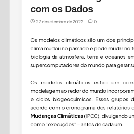
 de anúncios. Estamos trabalhando para manter o Forest GIS
com os Dados
27 de setembro de 2022
0
Os modelos climáticos são um dos princi
clima mudou no passado e pode mudar no fut
biologia da atmosfera, terra e oceanos 
supercomputadores do mundo para gerar sua
Os modelos climáticos estão em const
Município Par
modelagem ao redor do mundo incorporam m
editáveis (IB
e ciclos biogeoquímicos. Esses grupos
R$
acordo com o cronograma dos relatórios 
Mudanças Climáticas
(IPCC), divulgando u
Adicionar
como “execuções” – antes de cada um.