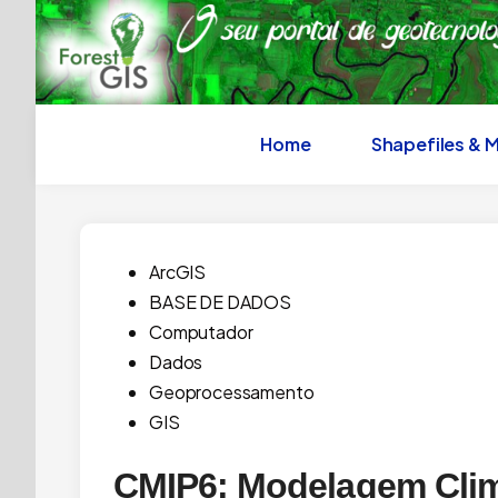
Skip
to
content
Home
Shapefiles & 
Posted
ArcGIS
in
BASE DE DADOS
Computador
Dados
Geoprocessamento
GIS
CMIP6: Modelagem Clim