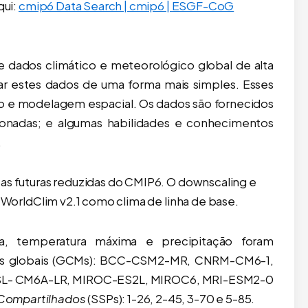
qui:
cmip6 Data Search | cmip6 | ESGF-CoG
 dados climático e meteorológico global de alta
zar estes dados de uma forma mais simples. Esses
o e modelagem espacial. Os dados são fornecidos
cionadas; e algumas habilidades e conhecimentos
.
cas futuras reduzidas do CMIP6. O downscaling e
o WorldClim v2.1 como clima de linha de base.
a, temperatura máxima e precipitação foram
icos globais (GCMs): BCC-CSM2-MR, CNRM-CM6-1,
L- CM6A-LR, MIROC-ES2L, MIROC6, MRI-ESM2-0
Compartilhados
(SSPs): 1-26, 2-45, 3-70 e 5-85.