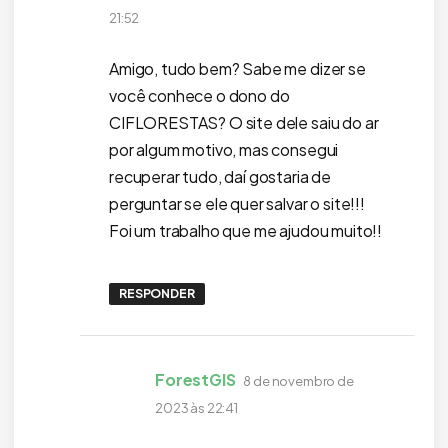
21:52
Amigo, tudo bem? Sabe me dizer se
você conhece o dono do
CIFLORESTAS? O site dele saiu do ar
por algum motivo, mas consegui
recuperar tudo, daí gostaria de
perguntar se ele quer salvar o site!!!
Foi um trabalho que me ajudou muito!!
RESPONDER
disse:
ForestGIS
8 de novembro de
2023 às 22:41