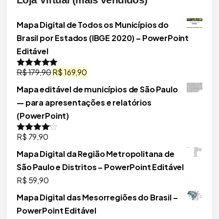
Mapa Digital de Todos os Municípios do
Brasil por Estados (IBGE 2020) – PowerPoint
Editável
O
O
R$
179,90
R$
169,90
Avaliação
5.00
de 5
preço
preço
Mapa editável de municípios de São Paulo
original
atual
— para apresentações e relatórios
era:
é:
(PowerPoint)
R$ 179,90.
R$ 169,90.
R$
79,90
Avaliação
4.00
de 5
Mapa Digital da Região Metropolitana de
São Paulo e Distritos – PowerPoint Editável
R$
59,90
Mapa Digital das Mesorregiões do Brasil –
PowerPoint Editável