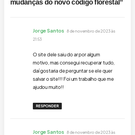
mudanças do novo código florestal
”
disse:
Jorge Santos
8 de novembro de 2023 às
21:53
O site dele saiu do ar por algum
motivo, mas consegui recuperar tudo,
daí gostaria de perguntar se ele quer
salvar o site!!! Foi um trabalho que me
ajudou muito!!
RESPONDER
disse:
Jorge Santos
8 de novembro de 2023 às