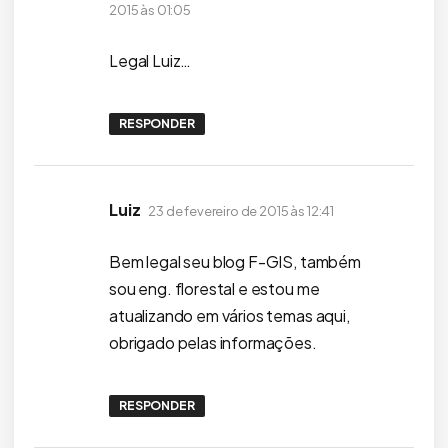
2015 às 01:05
Legal Luiz…
RESPONDER
disse:
Luiz
23 de fevereiro de 2015 às 12:41
Bem legal seu blog F-GIS, também
sou eng. florestal e estou me
atualizando em vários temas aqui,
obrigado pelas informações.
RESPONDER