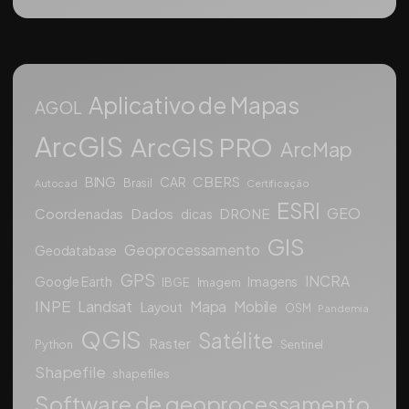
Aplicativo de Mapas
AGOL
ArcGIS
ArcGIS PRO
ArcMap
CBERS
BING
CAR
Brasil
Autocad
Certificação
ESRI
GEO
Coordenadas
Dados
DRONE
dicas
GIS
Geoprocessamento
Geodatabase
GPS
INCRA
Google Earth
Imagens
IBGE
Imagem
INPE
Landsat
Mapa
Mobile
Layout
OSM
Pandemia
QGIS
Satélite
Raster
Python
Sentinel
Shapefile
shapefiles
Software de geoprocessamento