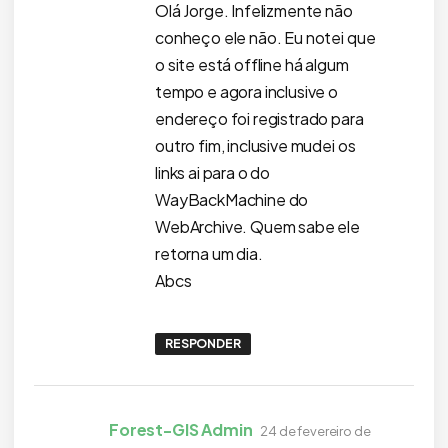
Olá Jorge. Infelizmente não
conheço ele não. Eu notei que
o site está offline há algum
tempo e agora inclusive o
endereço foi registrado para
outro fim, inclusive mudei os
links ai para o do
WayBackMachine do
WebArchive. Quem sabe ele
retorna um dia.
Abcs
RESPONDER
disse:
Forest-GIS Admin
24 de fevereiro de