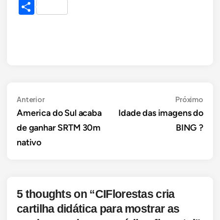
Link
Share
Navegação
Anterior
Próx
Anterior
Próximo
America do Sul acaba
Idade das imagens do
de
de ganhar SRTM 30m
BING ?
Post
nativo
5 thoughts on “
CIFlorestas cria
cartilha didática para mostrar as