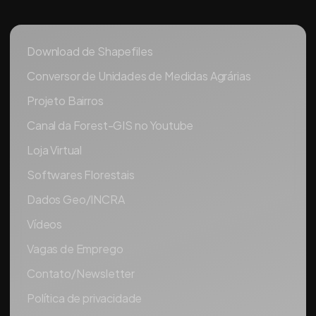
Download de Shapefiles
Conversor de Unidades de Medidas Agrárias
Projeto Bairros
Canal da Forest-GIS no Youtube
Loja Virtual
Softwares Florestais
Dados Geo/INCRA
Vídeos
Vagas de Emprego
Contato/Newsletter
Política de privacidade