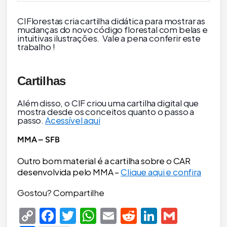
CIFlorestas cria cartilha didática para mostrar as
mudanças do novo código florestal com belas e
intuitivas ilustrações.
Vale a pena conferir este
trabalho !
Cartilhas
Além disso, o CIF criou uma cartilha digital que
mostra desde os conceitos quanto o passo a
passo.
Acessível aqui
MMA – SFB
Outro bom material é a cartilha sobre o CAR
desenvolvida pelo MMA –
Clique aqui e confira
Gostou? Compartilhe
Copy
Facebook
Twitter
WhatsApp
Email
Reddit
LinkedIn
Gmail