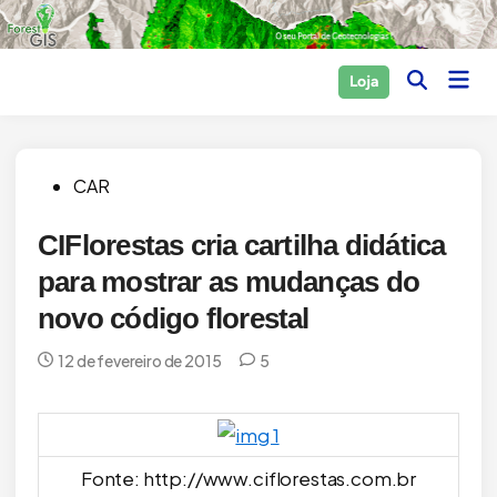
Skip
to
content
Main
Loja
Open
Men
Search
Posted
CAR
in
CIFlorestas cria cartilha didática
para mostrar as mudanças do
novo código florestal
12 de fevereiro de 2015
5
Fonte: http://www.ciflorestas.com.br