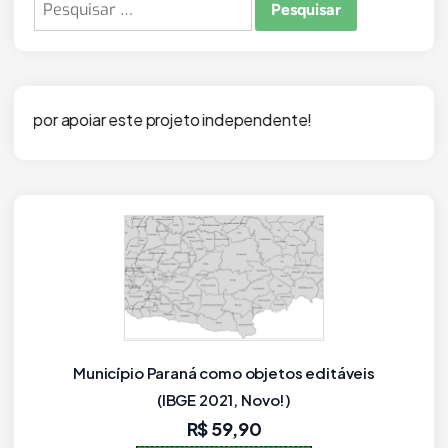
Pesquisar
por:
e projeto independente!
s
Mapa dos Municípios do Rio Grande do Sul em
PPTX Editável (PowerPoint)
R$
59,90