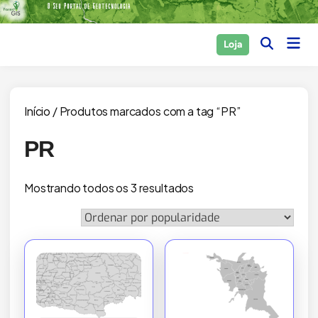
Skip
to
Main
Loja
content
Open
Men
Search
Início
/ Produtos marcados com a tag “PR”
PR
Classificado
Mostrando todos os 3 resultados
por
popularidade