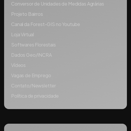
Conversor de Unidades de Medidas Agrárias
Projeto Bairros
Canal da Forest-GIS no Youtube
Loja Virtual
Softwares Florestais
Dados Geo/INCRA
Vídeos
Vagas de Emprego
Contato/Newsletter
Política de privacidade