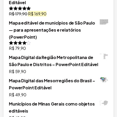
Editável
O
O
R$
179,90
R$
169,90
Avaliação
5.00
de 5
preço
preço
Mapa editável de municípios de São Paulo
original
atual
— para apresentações e relatórios
era:
é:
(PowerPoint)
R$ 179,90.
R$ 169,90.
R$
79,90
Avaliação
4.00
de 5
Mapa Digital da Região Metropolitana de
São Paulo e Distritos – PowerPoint Editável
R$
59,90
Mapa Digital das Mesorregiões do Brasil –
PowerPoint Editável
R$
49,90
Municípios de Minas Gerais como objetos
editáveis