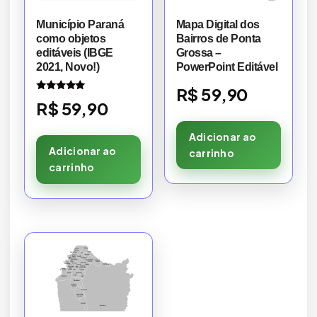
Município Paraná
Mapa Digital dos
como objetos
Bairros de Ponta
editáveis (IBGE
Grossa –
2021, Novo!)
PowerPoint Editável
R$
59,90
Avaliação
R$
59,90
5.00
de 5
Adicionar ao
Adicionar ao
carrinho
carrinho