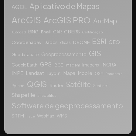
Aplicativo de Mapas
AGOL
ArcGIS
ArcGIS PRO
ArcMap
CBERS
BING
CAR
Brasil
Autocad
Certificação
ESRI
GEO
Coordenadas
Dados
DRONE
dicas
GIS
Geoprocessamento
Geodatabase
GPS
INCRA
Google Earth
Imagens
IBGE
Imagem
INPE
Landsat
Mapa
Mobile
Layout
OSM
Pandemia
QGIS
Satélite
Raster
Python
Sentinel
Shapefile
shapefiles
Software de geoprocessamento
SRTM
WebMap
WMS
Trace